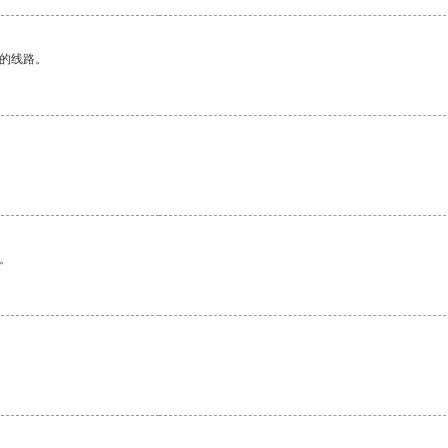
区的线路。
。