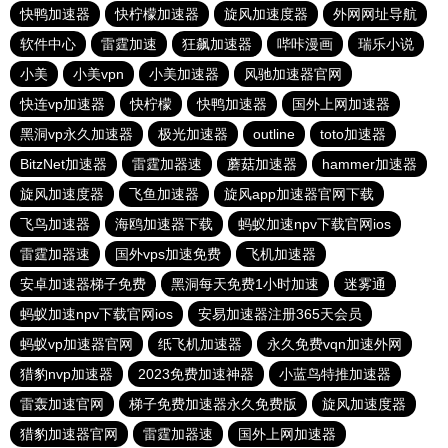
快鸭加速器
快柠檬加速器
旋风加速度器
外网网址导航
软件中心
雷霆加速
狂飙加速器
哔咔漫画
瑞乐小说
小美
小美vpn
小美加速器
风驰加速器官网
快连vp加速器
快柠檬
快鸭加速器
国外上网加速器
黑洞vp永久加速器
极光加速器
outline
toto加速器
BitzNet加速器
雷霆加器速
蘑菇加速器
hammer加速器
旋风加速度器
飞鱼加速器
旋风app加速器官网下载
飞鸟加速器
海鸥加速器下载
蚂蚁加速npv下载官网ios
雷霆加器速
国外vps加速免费
飞机加速器
安卓加速器梯子免费
黑洞每天免费1小时加速
迷雾通
蚂蚁加速npv下载官网ios
安易加速器注册365天会员
蚂蚁vp加速器官网
纸飞机加速器
永久免费vqn加速外网
猎豹nvp加速器
2023免费加速神器
小蓝鸟特推加速器
雷轰加速官网
梯子免费加速器永久免费版
旋风加速度器
猎豹加速器官网
雷霆加器速
国外上网加速器