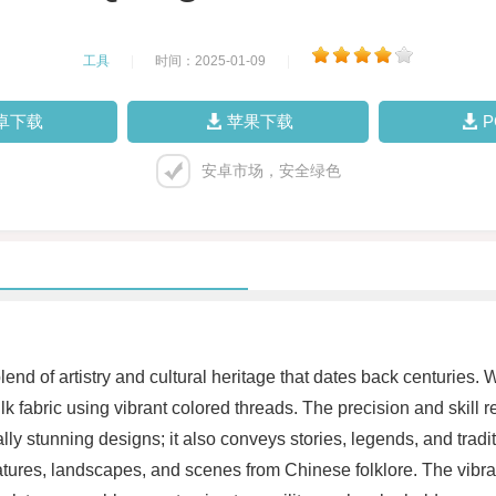
工具
|
时间：2025-01-09
|
卓下载
苹果下载
安卓市场，安全绿色
d of artistry and cultural heritage that dates back centuries. Wi
ilk fabric using vibrant colored threads. The precision and skill
ually stunning designs; it also conveys stories, legends, and trad
eatures, landscapes, and scenes from Chinese folklore. The vibran