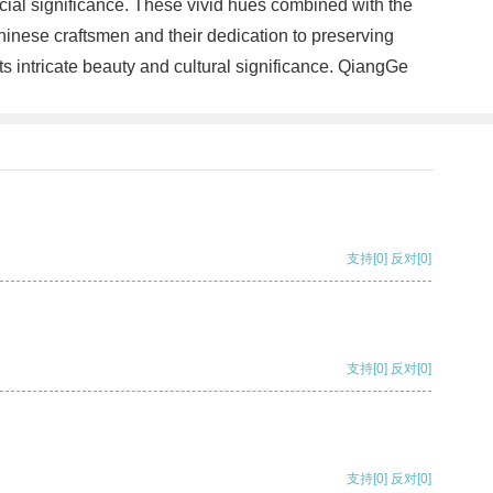
ecial significance. These vivid hues combined with the
Chinese craftsmen and their dedication to preserving
ts intricate beauty and cultural significance. QiangGe
支持
[0]
反对
[0]
支持
[0]
反对
[0]
支持
[0]
反对
[0]