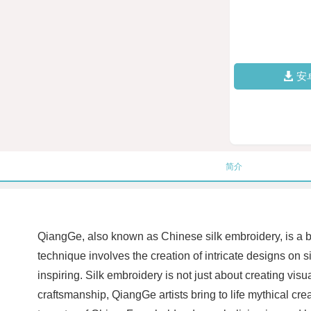
安
简介
QiangGe, also known as Chinese silk embroidery, is a blen
technique involves the creation of intricate designs on s
inspiring. Silk embroidery is not just about creating vis
craftsmanship, QiangGe artists bring to life mythical cr