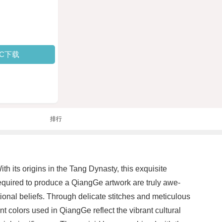
PC下载
排行
th its origins in the Tang Dynasty, this exquisite
 required to produce a QiangGe artwork are truly awe-
itional beliefs. Through delicate stitches and meticulous
t colors used in QiangGe reflect the vibrant cultural