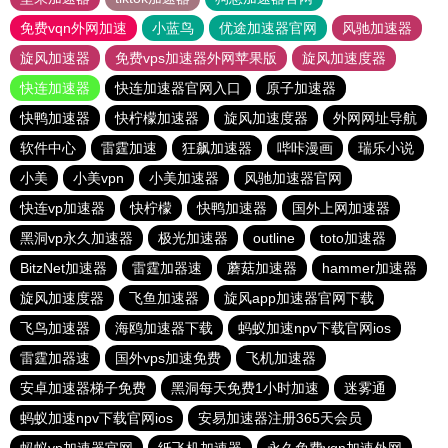
免费vqn外网加速
小蓝鸟
优途加速器官网
风驰加速器
旋风加速器
免费vps加速器外网苹果版
旋风加速度器
快连加速器
快连加速器官网入口
原子加速器
快鸭加速器
快柠檬加速器
旋风加速度器
外网网址导航
软件中心
雷霆加速
狂飙加速器
哔咔漫画
瑞乐小说
小美
小美vpn
小美加速器
风驰加速器官网
快连vp加速器
快柠檬
快鸭加速器
国外上网加速器
黑洞vp永久加速器
极光加速器
outline
toto加速器
BitzNet加速器
雷霆加器速
蘑菇加速器
hammer加速器
旋风加速度器
飞鱼加速器
旋风app加速器官网下载
飞鸟加速器
海鸥加速器下载
蚂蚁加速npv下载官网ios
雷霆加器速
国外vps加速免费
飞机加速器
安卓加速器梯子免费
黑洞每天免费1小时加速
迷雾通
蚂蚁加速npv下载官网ios
安易加速器注册365天会员