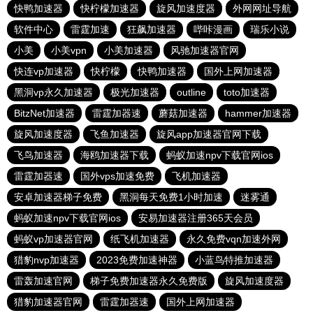
快鸭加速器
快柠檬加速器
旋风加速度器
外网网址导航
软件中心
雷霆加速
狂飙加速器
哔咔漫画
瑞乐小说
小美
小美vpn
小美加速器
风驰加速器官网
快连vp加速器
快柠檬
快鸭加速器
国外上网加速器
黑洞vp永久加速器
极光加速器
outline
toto加速器
BitzNet加速器
雷霆加器速
蘑菇加速器
hammer加速器
旋风加速度器
飞鱼加速器
旋风app加速器官网下载
飞鸟加速器
海鸥加速器下载
蚂蚁加速npv下载官网ios
雷霆加器速
国外vps加速免费
飞机加速器
安卓加速器梯子免费
黑洞每天免费1小时加速
迷雾通
蚂蚁加速npv下载官网ios
安易加速器注册365天会员
蚂蚁vp加速器官网
纸飞机加速器
永久免费vqn加速外网
猎豹nvp加速器
2023免费加速神器
小蓝鸟特推加速器
雷轰加速官网
梯子免费加速器永久免费版
旋风加速度器
猎豹加速器官网
雷霆加器速
国外上网加速器